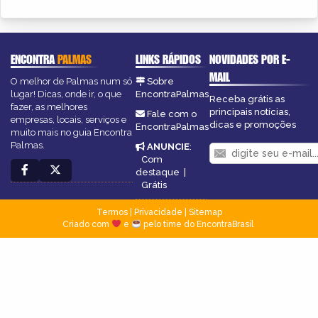
ENCONTRA
PALMAS
LINKS RÁPIDOS
NOVIDADES POR E-
MAIL
O melhor de Palmas num só
Sobre
lugar! Dicas, onde ir, o que
EncontraPalmas
Receba grátis as
fazer, as melhores
principais notícias,
Fale com o
empresas, locais, serviços e
dicas e promoções
EncontraPalmas
muito mais no guia Encontra
Palmas.
ANUNCIE
:
Com
destaque
|
Grátis
Termos
|
Privacidade
|
Sitemap
Criado com
e
pelo time do EncontraBrasil