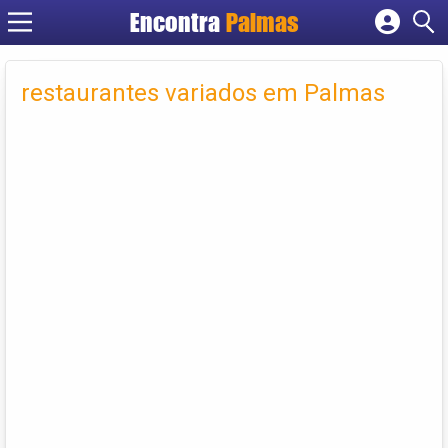
Encontra
Palmas
Cadastrar empresa
Fazer login
restaurantes variados em Palmas
Criar conta