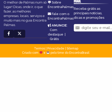
MAIL
O melhor de Palmas num só
Sobre
lugar! Dicas, onde ir, o que
EncontraPalmas
Receba grátis as
fazer, as melhores
principais notícias,
Fale com o
empresas, locais, serviços e
dicas e promoções
EncontraPalmas
muito mais no guia Encontra
Palmas.
ANUNCIE
:
Com
destaque
|
Grátis
Termos
|
Privacidade
|
Sitemap
Criado com
e
pelo time do EncontraBrasil