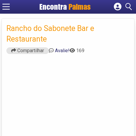
Encontra
Palmas
Cadastrar empresa
Fazer login
Rancho do Sabonete Bar e
Criar conta
Restaurante
Compartilhar
Avalie!
169