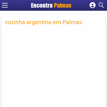
Encontra
Palmas
Cadastrar empresa
Fazer login
cozinha argentina em Palmas
Criar conta