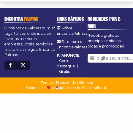
ENCONTRA
PALMAS
LINKS RÁPIDOS
NOVIDADES POR E-
MAIL
O melhor de Palmas num só
Sobre
lugar! Dicas, onde ir, o que
EncontraPalmas
Receba grátis as
fazer, as melhores
principais notícias,
Fale com o
empresas, locais, serviços e
dicas e promoções
EncontraPalmas
muito mais no guia Encontra
Palmas.
ANUNCIE
:
Com
destaque
|
Grátis
Termos
|
Privacidade
|
Sitemap
Criado com
e
pelo time do EncontraBrasil