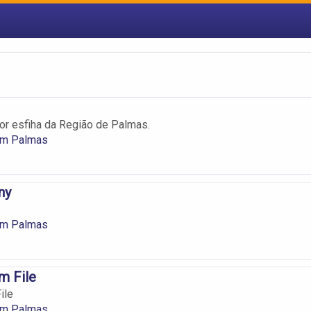
or esfiha da Região de Palmas.
 em Palmas
ny
 em Palmas
m File
ile
 em Palmas