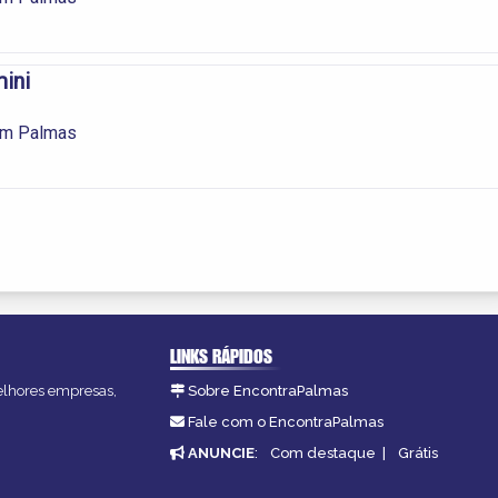
mini
 em Palmas
LINKS RÁPIDOS
melhores empresas,
Sobre EncontraPalmas
Fale com o EncontraPalmas
ANUNCIE
:
Com destaque
|
Grátis