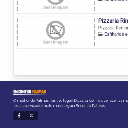
Pizzaria Ri
Pizzaria Rimini
Esfiharias
ENCONTRA
PALMAS
O melhor de Palmas num só lugar! Dicas, onde ir, o que fazer, as 
locais, serviços e muito mais no guia Encontra Palmas.