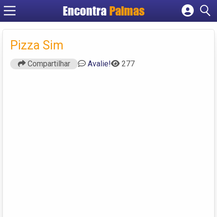
Encontra
Palmas
Cadastrar empresa
Fazer login
Pizza Sim
Criar conta
Compartilhar
Avalie!
277