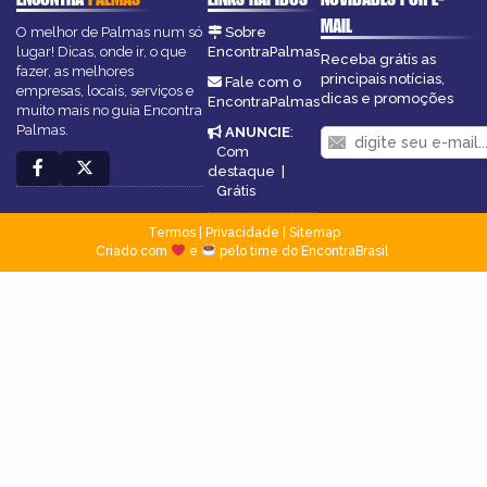
MAIL
O melhor de Palmas num só
Sobre
lugar! Dicas, onde ir, o que
EncontraPalmas
Receba grátis as
fazer, as melhores
principais notícias,
Fale com o
empresas, locais, serviços e
dicas e promoções
EncontraPalmas
muito mais no guia Encontra
Palmas.
ANUNCIE
:
Com
destaque
|
Grátis
Termos
|
Privacidade
|
Sitemap
Criado com
e
pelo time do EncontraBrasil