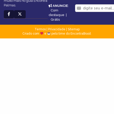
muito mais no guia Encontra
Palmas.
ANUNCIE
:
Com
destaque
|
Grátis
Termos
|
Privacidade
|
Sitemap
Criado com
e
pelo time do EncontraBrasil