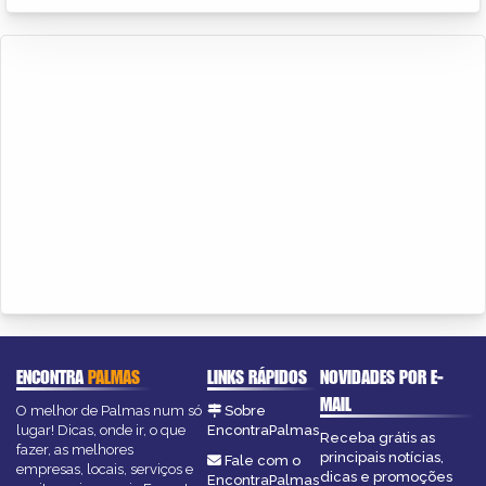
ENCONTRA
PALMAS
LINKS RÁPIDOS
NOVIDADES POR E-
MAIL
O melhor de Palmas num só
Sobre
lugar! Dicas, onde ir, o que
EncontraPalmas
Receba grátis as
fazer, as melhores
principais notícias,
Fale com o
empresas, locais, serviços e
dicas e promoções
EncontraPalmas