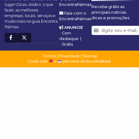
lugar! Dicas, onde ir, o que
EncontraPalmas
Receba grátis as
fazer, as melhores
principais notícias,
Fale com o
empresas, locais, serviços e
dicas e promoções
EncontraPalmas
muito mais no guia Encontra
Palmas.
ANUNCIE
:
Com
destaque
|
Grátis
Termos
|
Privacidade
|
Sitemap
Criado com
e
pelo time do EncontraBrasil