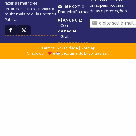
fazer, as melhores
principais notícias,
Fale com o
empresas, locais, serviços e
dicas e promoções
EncontraPalmas
muito mais no guia Encontra
Palmas.
ANUNCIE
:
Com
destaque
|
Grátis
Termos
|
Privacidade
|
Sitemap
Criado com
e
pelo time do EncontraBrasil