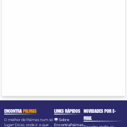
ENCONTRA
PALMAS
LINKS RÁPIDOS
NOVIDADES POR E-
MAIL
O melhor de Palmas num só
Sobre
lugar! Dicas, onde ir, o que
EncontraPalmas
Receba grátis as