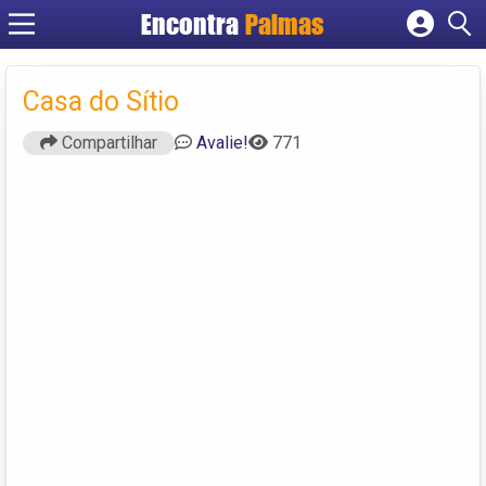
Encontra
Palmas
Cadastrar empresa
Fazer login
Casa do Sítio
Criar conta
Compartilhar
Avalie!
771