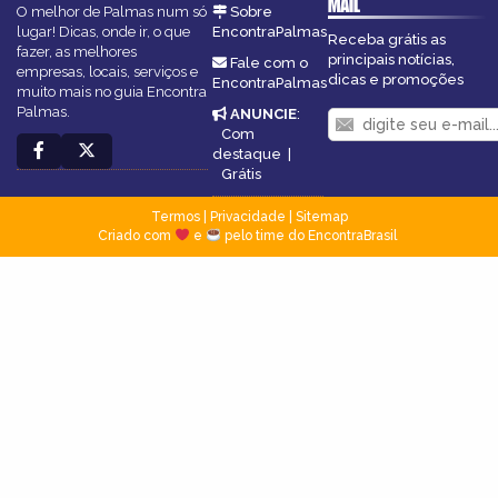
MAIL
O melhor de Palmas num só
Sobre
lugar! Dicas, onde ir, o que
EncontraPalmas
Receba grátis as
fazer, as melhores
principais notícias,
Fale com o
empresas, locais, serviços e
dicas e promoções
EncontraPalmas
muito mais no guia Encontra
Palmas.
ANUNCIE
:
Com
destaque
|
Grátis
Termos
|
Privacidade
|
Sitemap
Criado com
e
pelo time do EncontraBrasil