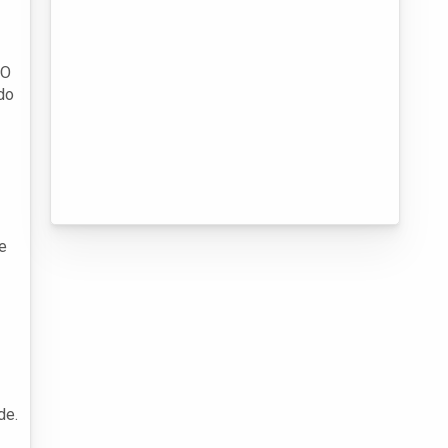
 O
do
e
de.