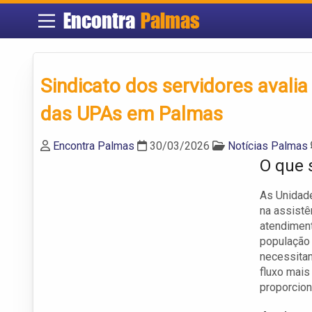
Encontra
Palmas
Sindicato dos servidores avalia
das UPAs em Palmas
Encontra Palmas
30/03/2026
Notícias Palmas
O que 
As Unidad
na assistê
atendiment
população
necessita
fluxo mais
proporcion