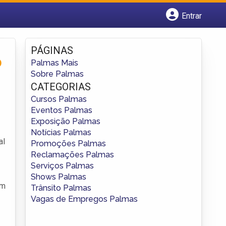
Entrar
Cadastrar empresa
Fazer login
PÁGINAS
Criar conta
o
Palmas Mais
Sobre Palmas
CATEGORIAS
Cursos Palmas
Eventos Palmas
Exposição Palmas
Notícias Palmas
al
Promoções Palmas
Reclamações Palmas
Serviços Palmas
Shows Palmas
um
Trânsito Palmas
Vagas de Empregos Palmas