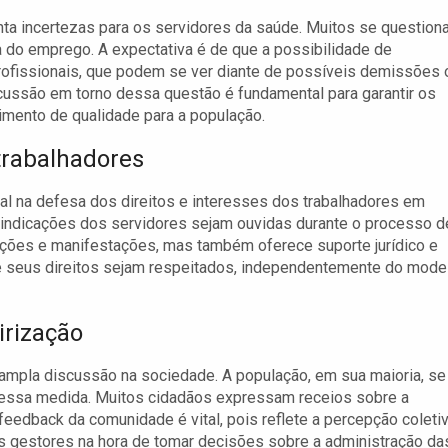
ta incertezas para os servidores da saúde. Muitos se questio
a do emprego. A expectativa é de que a possibilidade de
profissionais, que podem se ver diante de possíveis demissões 
cussão em torno dessa questão é fundamental para garantir os
imento de qualidade para a população.
trabalhadores
l na defesa dos direitos e interesses dos trabalhadores em
ivindicações dos servidores sejam ouvidas durante o processo d
zações e manifestações, mas também oferece suporte jurídico e
e seus direitos sejam respeitados, independentemente do mode
irização
ampla discussão na sociedade. A população, em sua maioria, se
essa medida. Muitos cidadãos expressam receios sobre a
feedback da comunidade é vital, pois reflete a percepção coleti
s gestores na hora de tomar decisões sobre a administração da