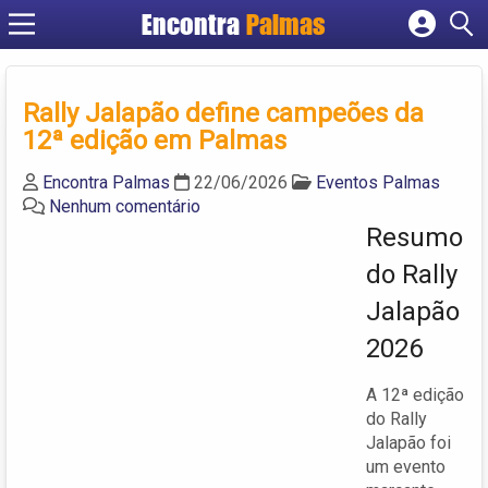
Encontra
Palmas
Cadastrar empresa
Fazer login
Rally Jalapão define campeões da
Criar conta
12ª edição em Palmas
Encontra Palmas
22/06/2026
Eventos Palmas
Nenhum comentário
Resumo
do Rally
Jalapão
2026
A 12ª edição
do Rally
Jalapão foi
um evento