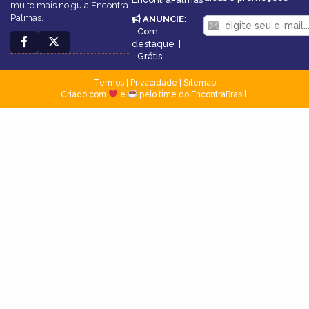
muito mais no guia Encontra
Palmas.
ANUNCIE
:
Com
destaque
|
Grátis
Termos
|
Privacidade
|
Sitemap
Criado com
e
pelo time do EncontraBrasil