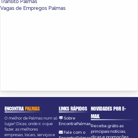
Trânsito Palmas
Vagas de Empregos Palmas
ENCONTRA
PALMAS
LINKS RÁPIDOS
NOVIDADES POR E-
MAIL
O melhor de Palmas num só
Sobre
lugar! Dicas, onde ir, o que
EncontraPalmas
Receba grátis as
fazer, as melhores
principais notícias,
Fale com o
empresas, locais, serviços e
dicas e promoções
EncontraPalmas