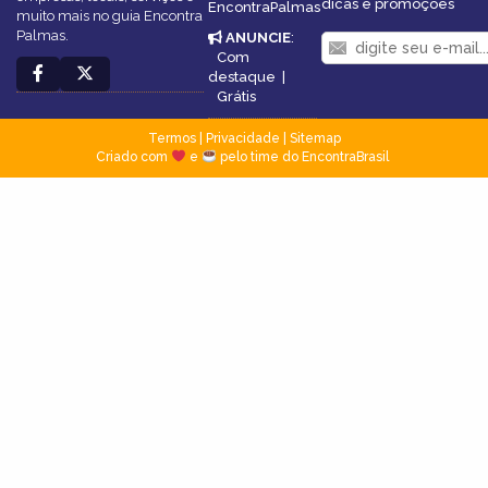
dicas e promoções
EncontraPalmas
muito mais no guia Encontra
Palmas.
ANUNCIE
:
Com
destaque
|
Grátis
Termos
|
Privacidade
|
Sitemap
Criado com
e
pelo time do EncontraBrasil