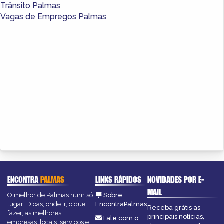
Trânsito Palmas
Vagas de Empregos Palmas
ENCONTRA
PALMAS
LINKS RÁPIDOS
NOVIDADES POR E-
MAIL
O melhor de Palmas num só
Sobre
lugar! Dicas, onde ir, o que
EncontraPalmas
Receba grátis as
fazer, as melhores
principais notícias,
Fale com o
empresas, locais, serviços e