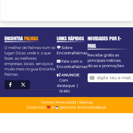
ENCONTRA
PALMAS
LINKS RÁPIDOS
NOVIDADES POR E-
MAIL
O melhor de Palmas num só
Sobre
lugar! Dicas, onde ir, o que
EncontraPalmas
Receba grátis as
fazer, as melhores
principais notícias,
Fale com o
empresas, locais, serviços e
dicas e promoções
EncontraPalmas
muito mais no guia Encontra
Palmas.
ANUNCIE
:
Com
destaque
|
Grátis
Termos
|
Privacidade
|
Sitemap
Criado com
e
pelo time do EncontraBrasil