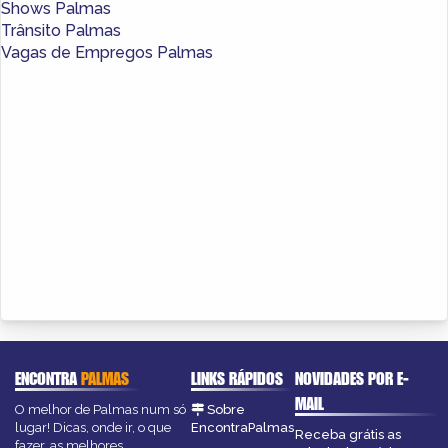
Shows Palmas
Trânsito Palmas
Vagas de Empregos Palmas
ENCONTRA
PALMAS
LINKS RÁPIDOS
NOVIDADES POR E-
MAIL
O melhor de Palmas num só
Sobre
lugar! Dicas, onde ir, o que
EncontraPalmas
Receba grátis as
fazer, as melhores