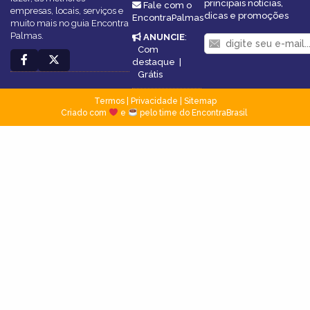
principais notícias,
Fale com o
empresas, locais, serviços e
dicas e promoções
EncontraPalmas
muito mais no guia Encontra
Palmas.
ANUNCIE
:
Com
destaque
|
Grátis
Termos
|
Privacidade
|
Sitemap
Criado com
e
pelo time do EncontraBrasil