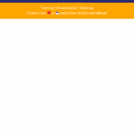
Termos
|
Privacidade
|
Sitemap
Criado com
e
pelo time do EncontraBrasil