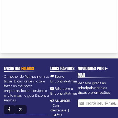
ENCONTRA
PALMAS
LINKS RÁPIDOS
NOVIDADES POR E-
MAIL
O melhor de Palmas num só
Sobre
lugar! Dicas, onde ir, o que
EncontraPalmas
Receba grátis as
fazer, as melhores
principais notícias,
Fale com o
empresas, locais, serviços e
dicas e promoções
EncontraPalmas
muito mais no guia Encontra
Palmas.
ANUNCIE
:
Com
destaque
|
Grátis