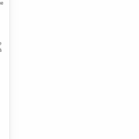
ue
e
á