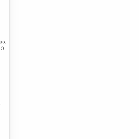
as.
 O
,