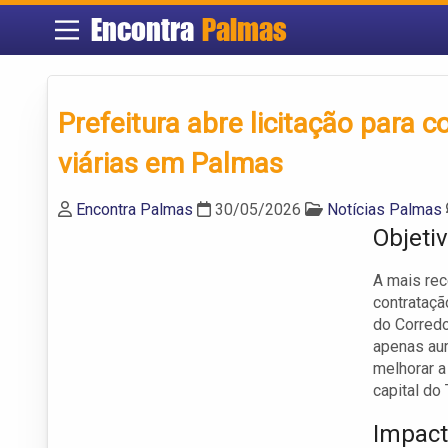
Encontra
Palmas
Prefeitura abre licitação para 
viárias em Palmas
Encontra Palmas
30/05/2026
Notícias Palmas
Objetiv
A mais rec
contrataç
do Corredo
apenas aum
melhorar a 
capital do
Impact