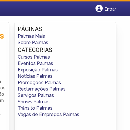
Entrar
Cadastrar empresa
Fazer login
PÁGINAS
Criar conta
as
Palmas Mais
Sobre Palmas
CATEGORIAS
Cursos Palmas
Eventos Palmas
Exposição Palmas
Notícias Palmas
a
Promoções Palmas
hos
Reclamações Palmas
ão
Serviços Palmas
ém
Shows Palmas
Trânsito Palmas
.
Vagas de Empregos Palmas