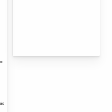
am
não