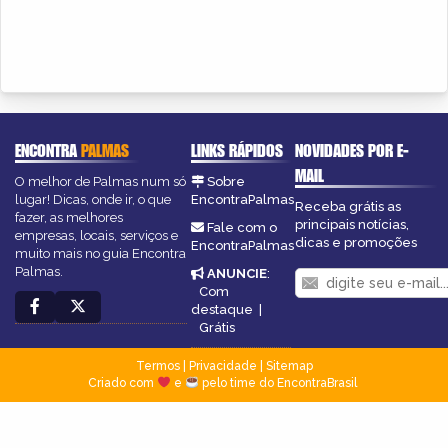
ENCONTRA
PALMAS
LINKS RÁPIDOS
NOVIDADES POR E-
MAIL
O melhor de Palmas num só
Sobre
lugar! Dicas, onde ir, o que
EncontraPalmas
Receba grátis as
fazer, as melhores
principais notícias,
Fale com o
empresas, locais, serviços e
dicas e promoções
EncontraPalmas
muito mais no guia Encontra
Palmas.
ANUNCIE
:
Com
destaque
|
Grátis
Termos
|
Privacidade
|
Sitemap
Criado com
e
pelo time do EncontraBrasil