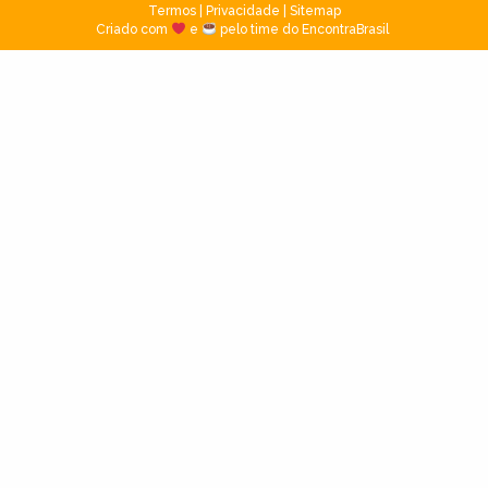
Termos
|
Privacidade
|
Sitemap
Criado com
e
pelo time do EncontraBrasil