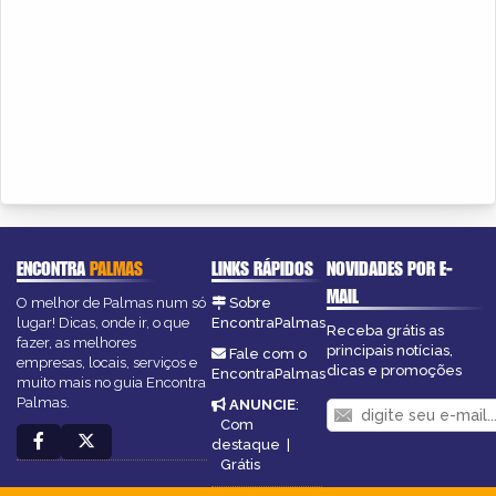
ENCONTRA
PALMAS
LINKS RÁPIDOS
NOVIDADES POR E-
MAIL
O melhor de Palmas num só
Sobre
lugar! Dicas, onde ir, o que
EncontraPalmas
Receba grátis as
fazer, as melhores
principais notícias,
Fale com o
empresas, locais, serviços e
dicas e promoções
EncontraPalmas
muito mais no guia Encontra
Palmas.
ANUNCIE
:
Com
destaque
|
Grátis