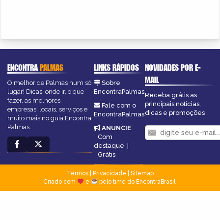
ENCONTRA
PALMAS
LINKS RÁPIDOS
NOVIDADES POR E-
MAIL
O melhor de Palmas num só
Sobre
lugar! Dicas, onde ir, o que
EncontraPalmas
Receba grátis as
fazer, as melhores
principais notícias,
Fale com o
empresas, locais, serviços e
dicas e promoções
EncontraPalmas
muito mais no guia Encontra
Palmas.
ANUNCIE
:
Com
destaque
|
Grátis
Termos
|
Privacidade
|
Sitemap
Criado com
e
pelo time do EncontraBrasil