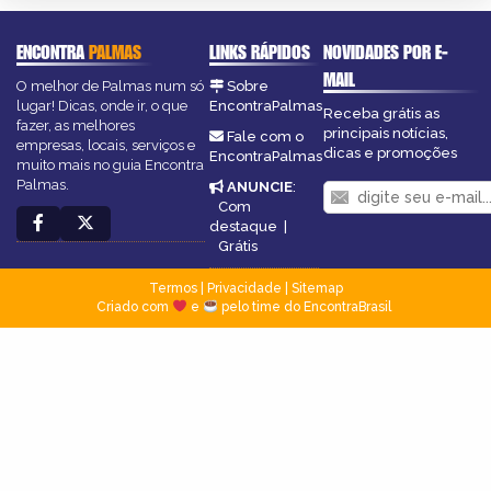
ENCONTRA
PALMAS
LINKS RÁPIDOS
NOVIDADES POR E-
MAIL
O melhor de Palmas num só
Sobre
lugar! Dicas, onde ir, o que
EncontraPalmas
Receba grátis as
fazer, as melhores
principais notícias,
Fale com o
empresas, locais, serviços e
dicas e promoções
EncontraPalmas
muito mais no guia Encontra
Palmas.
ANUNCIE
:
Com
destaque
|
Grátis
Termos
|
Privacidade
|
Sitemap
Criado com
e
pelo time do EncontraBrasil