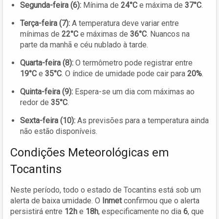
Segunda-feira (6):
Mínima de
24°C
e máxima de
37°C
.
Terça-feira (7):
A temperatura deve variar entre
mínimas de
22°C
e máximas de
36°C
. Nuancos na
parte da manhã e céu nublado à tarde.
Quarta-feira (8):
O termômetro pode registrar entre
19°C
e
35°C
. O índice de umidade pode cair para
20%
.
Quinta-feira (9):
Espera-se um dia com máximas ao
redor de
35°C
.
Sexta-feira (10):
As previsões para a temperatura ainda
não estão disponíveis.
Condições Meteorológicas em
Tocantins
Neste período, todo o estado de Tocantins está sob um
alerta de baixa umidade. O
Inmet
confirmou que o alerta
persistirá entre
12h
e
18h
, especificamente no dia
6
, que