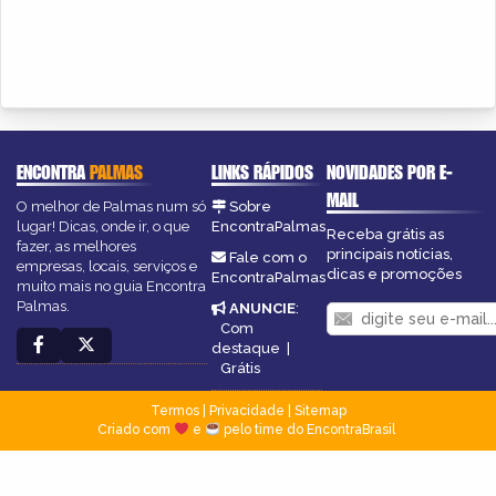
ENCONTRA
PALMAS
LINKS RÁPIDOS
NOVIDADES POR E-
MAIL
O melhor de Palmas num só
Sobre
lugar! Dicas, onde ir, o que
EncontraPalmas
Receba grátis as
fazer, as melhores
principais notícias,
Fale com o
empresas, locais, serviços e
dicas e promoções
EncontraPalmas
muito mais no guia Encontra
Palmas.
ANUNCIE
:
Com
destaque
|
Grátis
Termos
|
Privacidade
|
Sitemap
Criado com
e
pelo time do EncontraBrasil