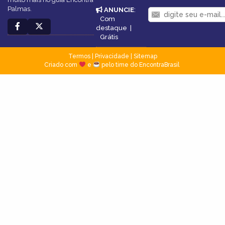
Palmas.
ANUNCIE
:
Com
destaque
|
Grátis
Termos
|
Privacidade
|
Sitemap
Criado com
e
pelo time do EncontraBrasil