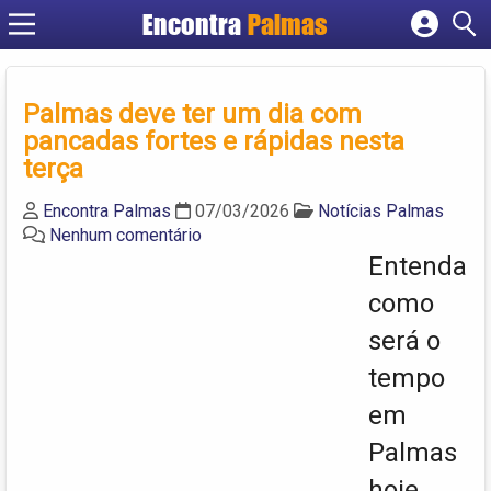
Encontra
Palmas
Cadastrar empresa
Fazer login
Palmas deve ter um dia com
Criar conta
pancadas fortes e rápidas nesta
terça
Encontra Palmas
07/03/2026
Notícias Palmas
Nenhum comentário
Entenda
como
será o
tempo
em
Palmas
hoje