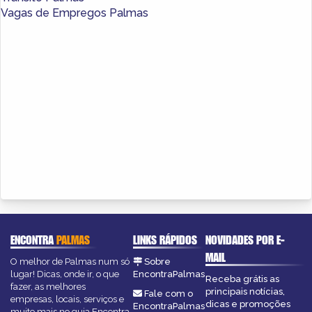
Vagas de Empregos Palmas
ENCONTRA
PALMAS
LINKS RÁPIDOS
NOVIDADES POR E-
MAIL
O melhor de Palmas num só
Sobre
lugar! Dicas, onde ir, o que
EncontraPalmas
Receba grátis as
fazer, as melhores
principais notícias,
Fale com o
empresas, locais, serviços e
dicas e promoções
EncontraPalmas
muito mais no guia Encontra