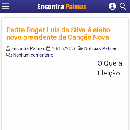
Encontra
Palmas
Cadastrar empresa
Fazer login
Padre Roger Luis da Silva é eleito
Criar conta
novo presidente da Canção Nova
Encontra Palmas
10/05/2026
Notícias Palmas
Nenhum comentário
O Que a
Eleição