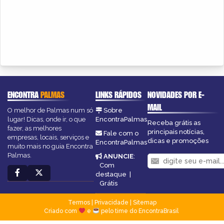
ENCONTRA
PALMAS
LINKS RÁPIDOS
NOVIDADES POR E-
MAIL
O melhor de Palmas num só
Sobre
lugar! Dicas, onde ir, o que
EncontraPalmas
Receba grátis as
fazer, as melhores
principais notícias,
Fale com o
empresas, locais, serviços e
dicas e promoções
EncontraPalmas
muito mais no guia Encontra
Palmas.
ANUNCIE
:
Com
destaque
|
Grátis
Termos
|
Privacidade
|
Sitemap
Criado com
e
pelo time do EncontraBrasil