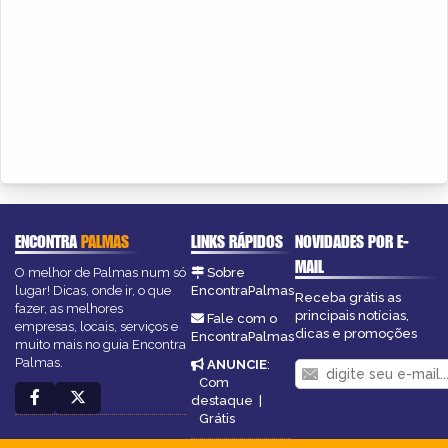
ENCONTRA
PALMAS
LINKS RÁPIDOS
NOVIDADES POR E-
MAIL
O melhor de Palmas num só
Sobre
lugar! Dicas, onde ir, o que
EncontraPalmas
Receba grátis as
fazer, as melhores
principais notícias,
Fale com o
empresas, locais, serviços e
dicas e promoções
EncontraPalmas
muito mais no guia Encontra
Palmas.
ANUNCIE
:
Com
destaque
|
Grátis