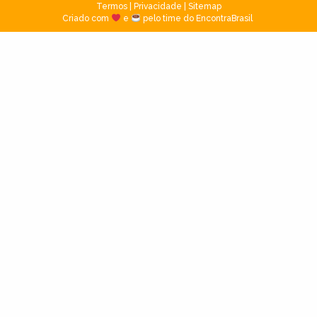
Termos
|
Privacidade
|
Sitemap
Criado com
e
pelo time do EncontraBrasil