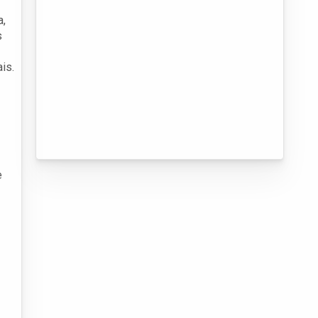
a,
s
is.
e