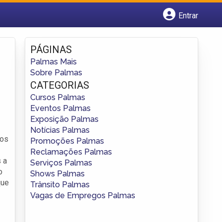
Entrar
Cadastrar empresa
Fazer login
PÁGINAS
Criar conta
Palmas Mais
Sobre Palmas
CATEGORIAS
Cursos Palmas
Eventos Palmas
Exposição Palmas
Notícias Palmas
hos
Promoções Palmas
Reclamações Palmas
 a
Serviços Palmas
o
Shows Palmas
que
Trânsito Palmas
Vagas de Empregos Palmas