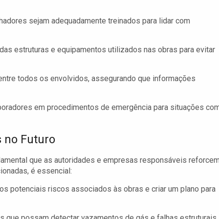
alhadores sejam adequadamente treinados para lidar com
das estruturas e equipamentos utilizados nas obras para evitar
ntre todos os envolvidos, assegurando que informações
laboradores em procedimentos de emergência para situações co
 no Futuro
ndamental que as autoridades e empresas responsáveis reforce
onadas, é essencial:
r os potenciais riscos associados às obras e criar um plano para
s que possam detectar vazamentos de gás e falhas estruturais