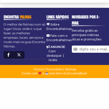
ENCONTRA
PALMAS
LINKS RÁPIDOS
NOVIDADES POR E-
MAIL
O melhor de Palmas num só
Sobre
lugar! Dicas, onde ir, o que
EncontraPalmas
Receba grátis as
fazer, as melhores
principais notícias,
Fale com o
empresas, locais, serviços e
dicas e promoções
EncontraPalmas
muito mais no guia Encontra
Palmas.
ANUNCIE
:
Com
destaque
|
Grátis
Termos
|
Privacidade
|
Sitemap
Criado com
e
pelo time do EncontraBrasil