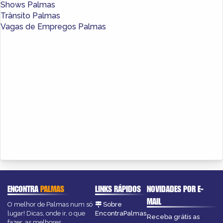
Shows Palmas
Trânsito Palmas
Vagas de Empregos Palmas
ENCONTRA
PALMAS
LINKS RÁPIDOS
NOVIDADES POR E-
MAIL
O melhor de Palmas num só
Sobre
lugar! Dicas, onde ir, o que
EncontraPalmas
Receba grátis as
fazer, as melhores