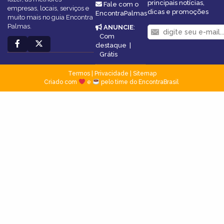
principais notícias,
Fale com o
empresas, locais, serviços e
dicas e promoções
EncontraPalmas
muito mais no guia Encontra
Palmas.
ANUNCIE
:
Com
destaque
|
Grátis
Termos
|
Privacidade
|
Sitemap
Criado com
e
pelo time do EncontraBrasil