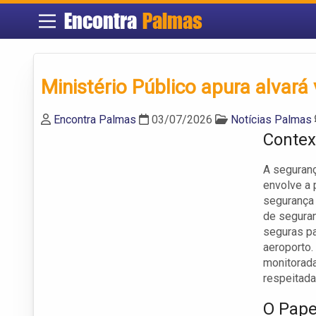
Encontra
Palmas
Ministério Público apura alvar
Encontra Palmas
03/07/2026
Notícias Palmas
Contex
A seguranç
envolve a 
segurança 
de seguran
seguras pa
aeroporto.
monitorada
respeitada
O Pape