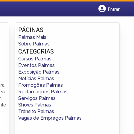
Entrar
Cadastrar empresa
Fazer login
PÁGINAS
Criar conta
Palmas Mais
Sobre Palmas
CATEGORIAS
Cursos Palmas
Eventos Palmas
Exposição Palmas
Notícias Palmas
Promoções Palmas
ura
Reclamações Palmas
ões
Serviços Palmas
r
Shows Palmas
nte
Trânsito Palmas
Vagas de Empregos Palmas