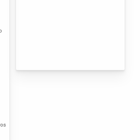
o
ros