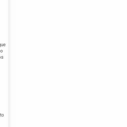
que
ão
os
to