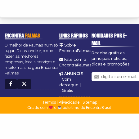
ENCONTRA
PALMAS
LINKS RÁPIDOS
NOVIDADES POR E-
MAIL
O melhor de Palmas num só
Sobre
lugar! Dicas, onde ir, o que
EncontraPalmas
Receba grátis as
fazer, as melhores
principais notícias,
Fale com o
empresas, locais, serviços e
dicas e promoções
EncontraPalmas
muito mais no guia Encontra
Palmas.
ANUNCIE
:
Com
destaque
|
Grátis
Termos
|
Privacidade
|
Sitemap
Criado com
e
pelo time do EncontraBrasil