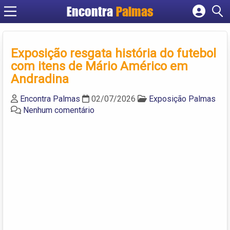
Encontra
Palmas
Cadastrar empresa
Fazer login
Exposição resgata história do futebol
Criar conta
com itens de Mário Américo em
Andradina
Encontra Palmas
02/07/2026
Exposição Palmas
Nenhum comentário