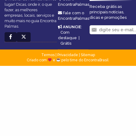
lugar! Dicas, onde ir, o que
EncontraPalmas
Receba grátis as
fazer, as melhores
principais notícias,
Fale com o
empresas, locais, serviços e
dicas e promoções
EncontraPalmas
muito mais no guia Encontra
Palmas.
ANUNCIE
:
Com
destaque
|
Grátis
Termos
|
Privacidade
|
Sitemap
Criado com
e
pelo time do EncontraBrasil