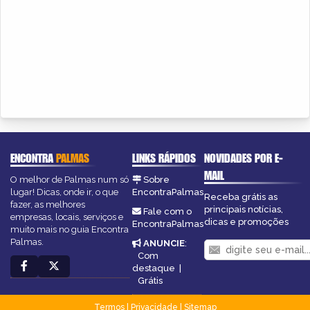
ENCONTRA
PALMAS
LINKS RÁPIDOS
NOVIDADES POR E-
MAIL
O melhor de Palmas num só
Sobre
lugar! Dicas, onde ir, o que
EncontraPalmas
Receba grátis as
fazer, as melhores
principais notícias,
Fale com o
empresas, locais, serviços e
dicas e promoções
EncontraPalmas
muito mais no guia Encontra
Palmas.
ANUNCIE
:
Com
destaque
|
Grátis
Termos
|
Privacidade
|
Sitemap