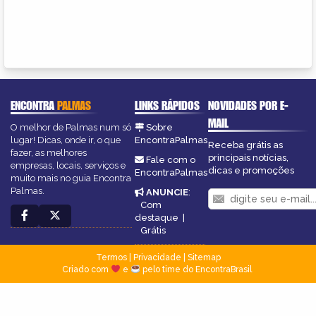
ENCONTRA
PALMAS
LINKS RÁPIDOS
NOVIDADES POR E-
MAIL
O melhor de Palmas num só
Sobre
lugar! Dicas, onde ir, o que
EncontraPalmas
Receba grátis as
fazer, as melhores
principais notícias,
Fale com o
empresas, locais, serviços e
dicas e promoções
EncontraPalmas
muito mais no guia Encontra
Palmas.
ANUNCIE
:
Com
destaque
|
Grátis
Termos
|
Privacidade
|
Sitemap
Criado com
e
pelo time do EncontraBrasil