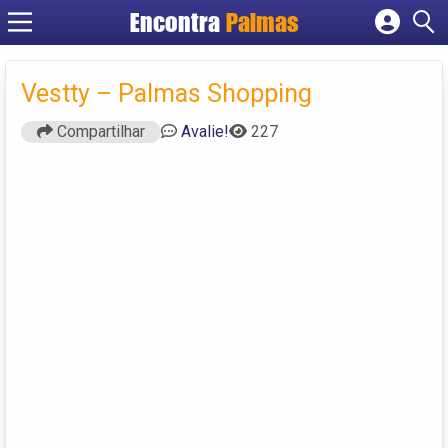
Encontra
Palmas
Cadastrar empresa
Fazer login
Vestty – Palmas Shopping
Criar conta
Compartilhar
Avalie!
227