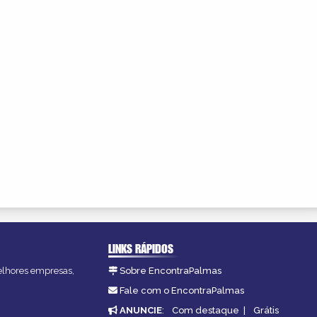
LINKS RÁPIDOS
melhores empresas,
Sobre EncontraPalmas
Fale com o EncontraPalmas
ANUNCIE
:
Com destaque
|
Grátis