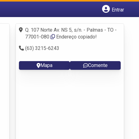
Entrar
Cadastrar empresa
Fazer login
Q. 107 Norte Av. NS 5, s/n. - Palmas - TO -
Criar conta
77001-080
Endereço copiado!
(63) 3215-6243
Mapa
Comente