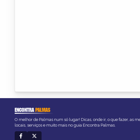
ENCONTRA
PALMAS
O melhor de Palmas num só lugar! Dicas, onde ir, o que fazer, as 
locais, serviços e muito mais no guia Encontra Palmas.