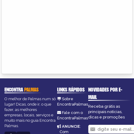
ENCONTRA
PALMAS
LINKS RÁPIDOS
NOVIDADES POR E-
MAIL
O melhor de Palmas num só
Sobre
lugar! Dicas, onde ir, o que
EncontraPalmas
Receba grátis as
fazer, as melhores
principais notícias,
Fale com o
empresas, locais, serviços e
dicas e promoções
EncontraPalmas
muito mais no guia Encontra
Palmas.
ANUNCIE
:
Com