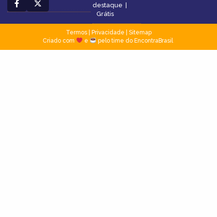
destaque
|
Grátis
Termos
|
Privacidade
|
Sitemap
Criado com
e
pelo time do EncontraBrasil