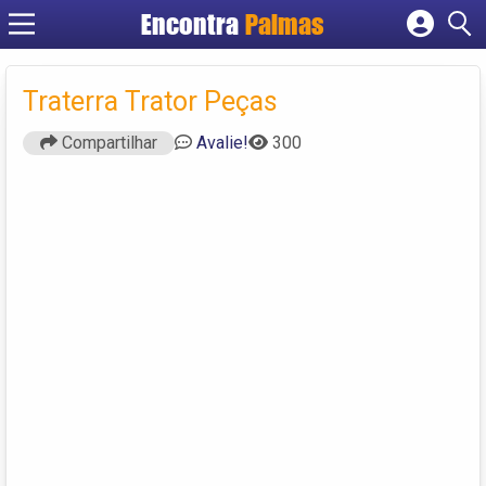
Encontra
Palmas
Cadastrar empresa
Fazer login
Traterra Trator Peças
Criar conta
Compartilhar
Avalie!
300