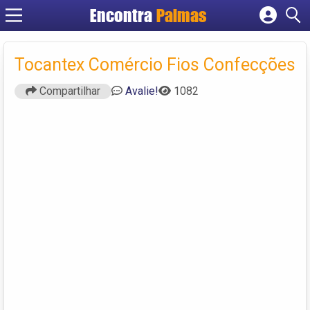
Encontra
Palmas
Cadastrar empresa
Fazer login
Tocantex Comércio Fios Confecções
Criar conta
Compartilhar
Avalie!
1082