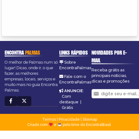
ENCONTRA
PALMAS
LINKS RÁPIDOS
NOVIDADES POR E-
MAIL
O melhor de Palmas num só
Sobre
lugar! Dicas, onde ir, o que
EncontraPalmas
Receba grátis as
fazer, as melhores
principais notícias,
Fale com o
empresas, locais, serviços e
dicas e promoções
EncontraPalmas
muito mais no guia Encontra
Palmas.
ANUNCIE
:
Com
destaque
|
Grátis
Termos
|
Privacidade
|
Sitemap
Criado com
e
pelo time do EncontraBrasil