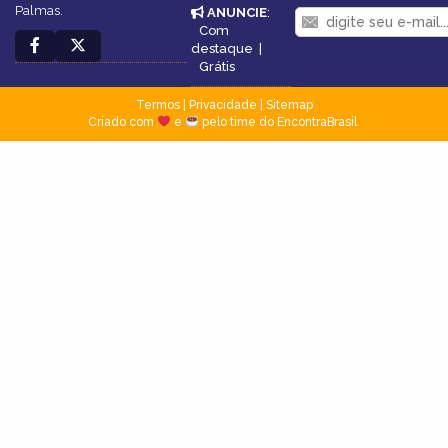
Palmas.
ANUNCIE
:
Com
destaque
|
Grátis
Termos
|
Privacidade
|
Sitemap
Criado com
e
pelo time do EncontraBrasil