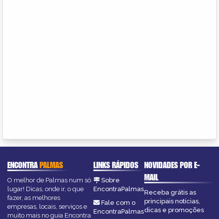
ENCONTRA
PALMAS
LINKS RÁPIDOS
NOVIDADES POR E-
MAIL
O melhor de Palmas num só
Sobre
lugar! Dicas, onde ir, o que
EncontraPalmas
Receba grátis as
fazer, as melhores
principais notícias,
Fale com o
empresas, locais, serviços e
dicas e promoções
EncontraPalmas
muito mais no guia Encontra