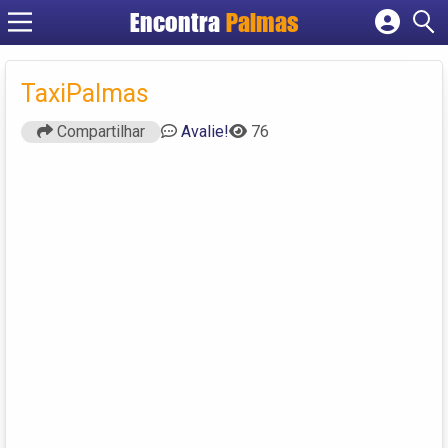
Encontra
Palmas
Cadastrar empresa
Fazer login
TaxiPalmas
Criar conta
Compartilhar
Avalie!
76