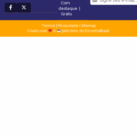
Com
destaque
|
Grátis
Termos
|
Privacidade
|
Sitemap
Criado com
e
pelo time do EncontraBrasil