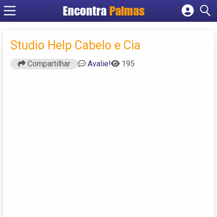
Encontra
Palmas
Cadastrar empresa
Fazer login
Studio Help Cabelo e Cia
Criar conta
Compartilhar
Avalie!
195