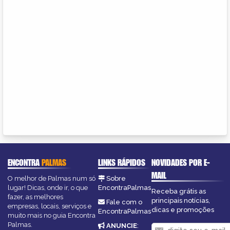
ENCONTRA
PALMAS
LINKS RÁPIDOS
NOVIDADES POR E-
MAIL
O melhor de Palmas num só
Sobre
lugar! Dicas, onde ir, o que
EncontraPalmas
Receba grátis as
fazer, as melhores
principais notícias,
Fale com o
empresas, locais, serviços e
dicas e promoções
EncontraPalmas
muito mais no guia Encontra
Palmas.
ANUNCIE
: