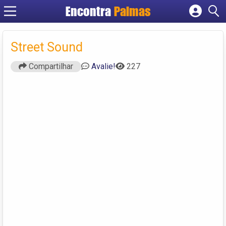
Encontra
Palmas
Cadastrar empresa
Fazer login
Street Sound
Criar conta
Compartilhar
Avalie!
227