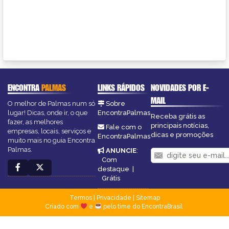
ENCONTRA
PALMAS
LINKS RÁPIDOS
NOVIDADES POR E-
MAIL
O melhor de Palmas num só
Sobre
lugar! Dicas, onde ir, o que
EncontraPalmas
Receba grátis as
fazer, as melhores
principais notícias,
Fale com o
empresas, locais, serviços e
dicas e promoções
EncontraPalmas
muito mais no guia Encontra
Palmas.
ANUNCIE
:
Com
destaque
|
Grátis
Termos
|
Privacidade
|
Sitemap
Criado com
e
pelo time do EncontraBrasil