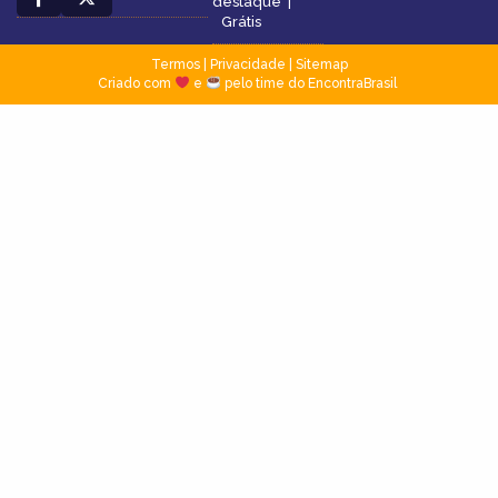
destaque
|
Grátis
Termos
|
Privacidade
|
Sitemap
Criado com
e
pelo time do EncontraBrasil