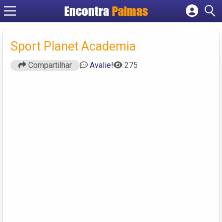
Encontra
Palmas
Cadastrar empresa
Fazer login
Sport Planet Academia
Criar conta
Compartilhar
Avalie!
275