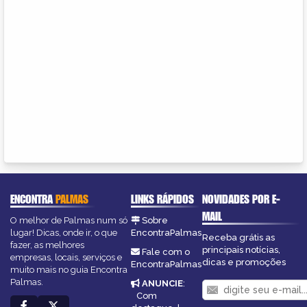
ENCONTRA
PALMAS
LINKS RÁPIDOS
NOVIDADES POR E-
MAIL
O melhor de Palmas num só
Sobre
lugar! Dicas, onde ir, o que
EncontraPalmas
Receba grátis as
fazer, as melhores
principais notícias,
Fale com o
empresas, locais, serviços e
dicas e promoções
EncontraPalmas
muito mais no guia Encontra
Palmas.
ANUNCIE
:
Com