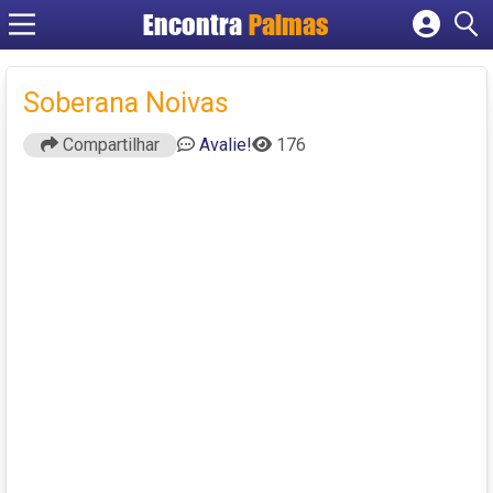
Encontra
Palmas
Cadastrar empresa
Fazer login
Soberana Noivas
Criar conta
Compartilhar
Avalie!
176