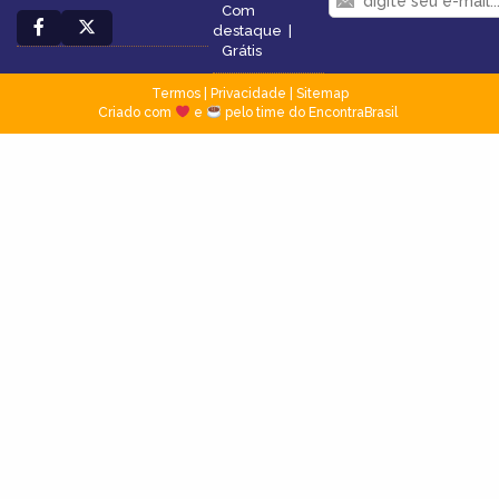
Com
destaque
|
Grátis
Termos
|
Privacidade
|
Sitemap
Criado com
e
pelo time do EncontraBrasil