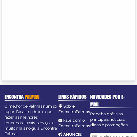
ENCONTRA
PALMAS
LINKS RÁPIDOS
NOVIDADES POR E-
MAIL
O melhor de Palmas num só
Sobre
lugar! Dicas, onde ir, o que
EncontraPalmas
Receba grátis as
fazer, as melhores
principais notícias,
Fale com o
empresas, locais, serviços e
dicas e promoções
EncontraPalmas
muito mais no guia Encontra
Palmas.
ANUNCIE
: