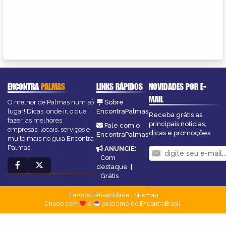
ENCONTRA
PALMAS
LINKS RÁPIDOS
NOVIDADES POR E-
MAIL
O melhor de Palmas num só
Sobre
lugar! Dicas, onde ir, o que
EncontraPalmas
Receba grátis as
fazer, as melhores
principais notícias,
Fale com o
empresas, locais, serviços e
dicas e promoções
EncontraPalmas
muito mais no guia Encontra
Palmas.
ANUNCIE
:
Com
destaque
|
Grátis
Termos
|
Privacidade
|
Sitemap
Criado com
e
pelo time do EncontraBrasil