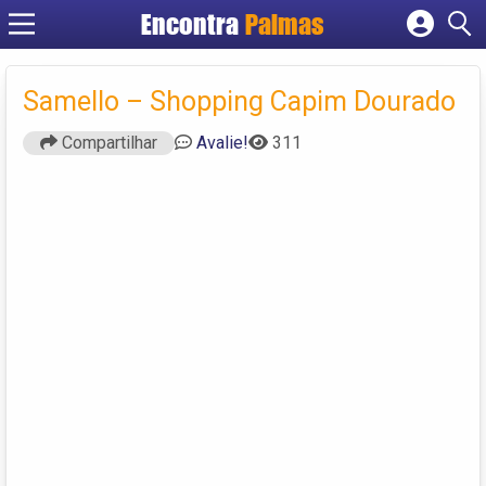
Encontra
Palmas
Cadastrar empresa
Fazer login
Samello – Shopping Capim Dourado
Criar conta
Compartilhar
Avalie!
311