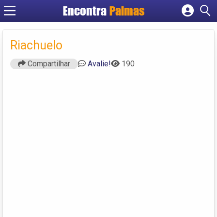
Encontra
Palmas
Cadastrar empresa
Fazer login
Riachuelo
Criar conta
Compartilhar
Avalie!
190