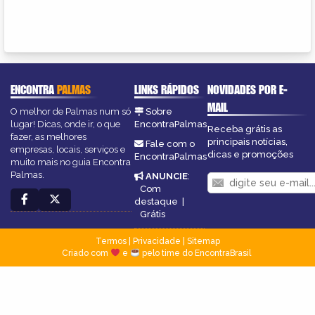
ENCONTRA
PALMAS
LINKS RÁPIDOS
NOVIDADES POR E-
MAIL
O melhor de Palmas num só
Sobre
lugar! Dicas, onde ir, o que
EncontraPalmas
Receba grátis as
fazer, as melhores
principais notícias,
Fale com o
empresas, locais, serviços e
dicas e promoções
EncontraPalmas
muito mais no guia Encontra
Palmas.
ANUNCIE
:
Com
destaque
|
Grátis
Termos
|
Privacidade
|
Sitemap
Criado com
e
pelo time do EncontraBrasil