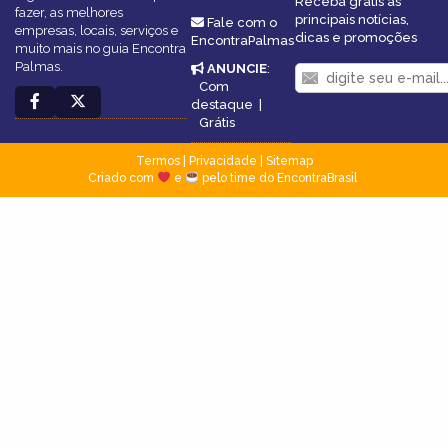
Receba grátis as
fazer, as melhores
principais notícias,
Fale com o
empresas, locais, serviços e
dicas e promoções
EncontraPalmas
muito mais no guia Encontra
Palmas.
ANUNCIE
:
Com
destaque
|
Grátis
Termos
|
Privacidade
|
Sitemap
Criado com
e
pelo time do EncontraBrasil