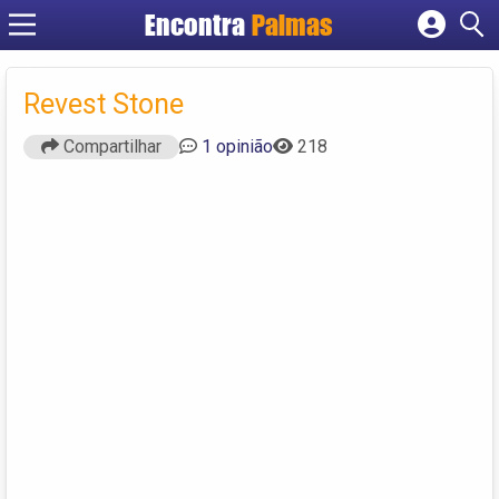
Encontra
Palmas
Cadastrar empresa
Fazer login
Revest Stone
Criar conta
Compartilhar
1 opinião
218