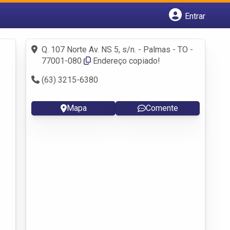
Entrar
Cadastrar empresa
Fazer login
Q. 107 Norte Av. NS 5, s/n. - Palmas - TO -
Criar conta
77001-080
Endereço copiado!
(63) 3215-6380
Mapa
Comente