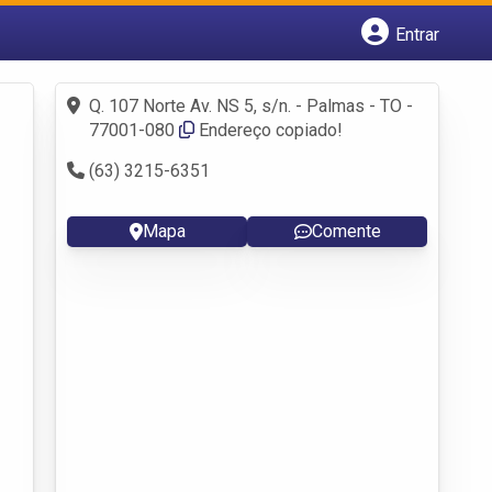
Entrar
Cadastrar empresa
Fazer login
Q. 107 Norte Av. NS 5, s/n. - Palmas - TO -
Criar conta
77001-080
Endereço copiado!
(63) 3215-6351
Mapa
Comente