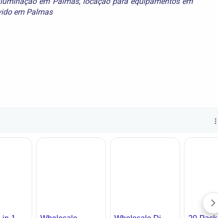
iluminação em Palmas
,
locação para equipamentos em
vido em Palmas