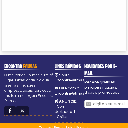
ENCONTRA
PALMAS
LINKS RÁPIDOS
NOVIDADES POR E-
MAIL
O melhor de Palmas num só
Sobre
lugar! Dicas, onde ir, o que
EncontraPalmas
Receba grátis as
fazer, as melhores
principais notícias,
Fale com o
empresas, locais, serviços e
dicas e promoções
EncontraPalmas
muito mais no guia Encontra
Palmas.
ANUNCIE
:
Com
destaque
|
Grátis
Termos
|
Privacidade
|
Sitemap