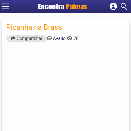
Encontra
Palmas
Cadastrar empresa
Fazer login
Picanha na Brasa
Criar conta
Compartilhar
Avalie!
78