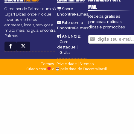
MAIL
O melhor de Palmas num só
Sobre
lugar! Dicas, onde ir, o que
EncontraPalmas
Receba grátis as
fazer, as melhores
principais notícias,
Fale com o
empresas, locais, serviços e
dicas e promoções
EncontraPalmas
muito mais no guia Encontra
Palmas.
ANUNCIE
:
Com
destaque
|
Grátis
Termos
|
Privacidade
|
Sitemap
Criado com
e
pelo time do EncontraBrasil