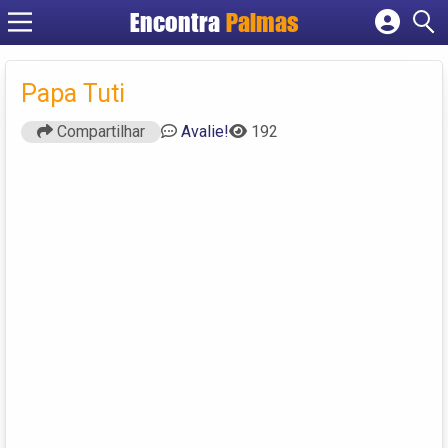
Encontra
Palmas
Cadastrar empresa
Fazer login
Papa Tuti
Criar conta
Compartilhar
Avalie!
192