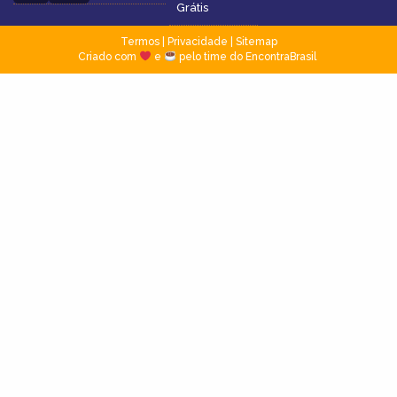
Grátis
Termos
|
Privacidade
|
Sitemap
Criado com
e
pelo time do EncontraBrasil