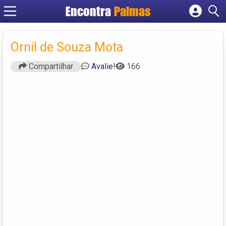
Encontra
Palmas
Cadastrar empresa
Fazer login
Ornil de Souza Mota
Criar conta
Compartilhar
Avalie!
166