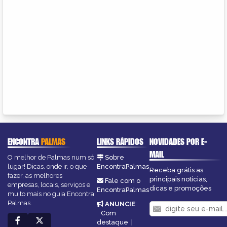
ENCONTRA
PALMAS
LINKS RÁPIDOS
NOVIDADES POR E-
MAIL
O melhor de Palmas num só
Sobre
lugar! Dicas, onde ir, o que
EncontraPalmas
Receba grátis as
fazer, as melhores
principais notícias,
Fale com o
empresas, locais, serviços e
dicas e promoções
EncontraPalmas
muito mais no guia Encontra
Palmas.
ANUNCIE
:
Com
destaque
|