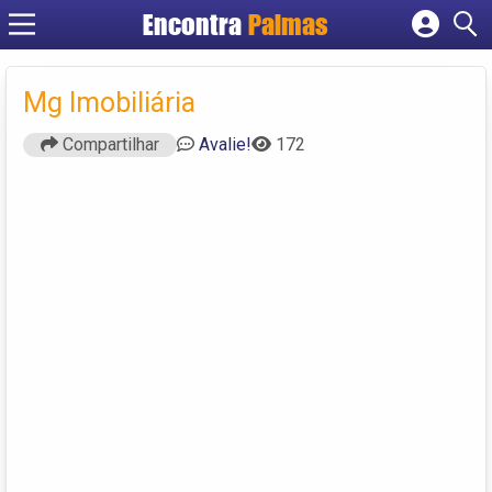
Encontra
Palmas
Cadastrar empresa
Fazer login
Mg Imobiliária
Criar conta
Compartilhar
Avalie!
172