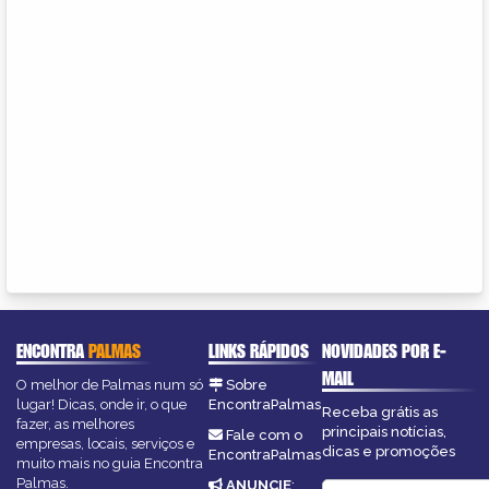
ENCONTRA
PALMAS
LINKS RÁPIDOS
NOVIDADES POR E-
MAIL
O melhor de Palmas num só
Sobre
lugar! Dicas, onde ir, o que
EncontraPalmas
Receba grátis as
fazer, as melhores
principais notícias,
Fale com o
empresas, locais, serviços e
dicas e promoções
EncontraPalmas
muito mais no guia Encontra
Palmas.
ANUNCIE
: