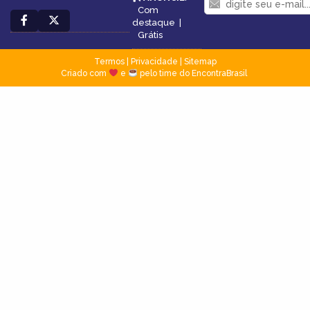
Com
destaque
|
Grátis
Termos
|
Privacidade
|
Sitemap
Criado com
e
pelo time do EncontraBrasil